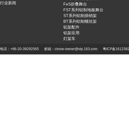
行业新闻
FeS折叠舞台
FST系列铝制地板舞台
ST系列铝制插销架
BT系列铝制螺丝架
铝架配件
铝架应用
灯架车
电话：+86-20-39292565
邮箱：cinow-owner@vip.163.com
粤ICP备161238